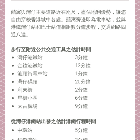
囍寓與灣仔主要道路近在咫尺，盡佔地利優勢，讓您
自由穿梭香港城中各處。囍寓旁邊即為電車站，並與
港鐵灣仔站和巴士站僅相距數分鐘步程，交通網絡四
通八達。
步行至附近公共交通工具之估計時間
灣仔港鐵站
3分鐘
金鐘港鐵站
12分鐘
汕頭街電車站
1分鐘
灣仔碼頭
20分鐘
利東街
2分鐘
星街小區
6分鐘
太古廣場
9分鐘
從灣仔港鐵站出發之估計港鐵行程時間
中環站
5分鐘