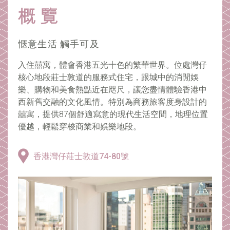
愜意生活 觸手可及
入住囍寓，體會香港五光十色的繁華世界。位處灣仔
核心地段莊士敦道的服務式住宅，跟城中的消閒娛
樂、購物和美食熱點近在咫尺，讓您盡情體驗香港中
西新舊交融的文化風情。特別為商務旅客度身設計的
囍寓，提供87個舒適寫意的現代生活空間，地理位置
優越，輕鬆穿梭商業和娛樂地段。
香港灣仔莊士敦道74-80號