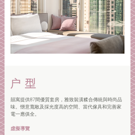
囍寓提供87間優質套房，雅致裝潢糅合傳統與時尚品
味。愜意寬敞及採光度高的空間、當代傢具和完善家
電一應俱全。
虛擬導覽