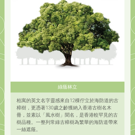
綠蔭林立
柏寓的英文名字靈感來自12棵佇立於海防道的古
樟樹，更憑著130歲之齡獲納入香港古樹名木
冊，並素以「風水樹」聞名，是香港較罕見的古
樹品種。一整列常綠古樟樹為繁華的海防道帶來
一絲遮蔭。