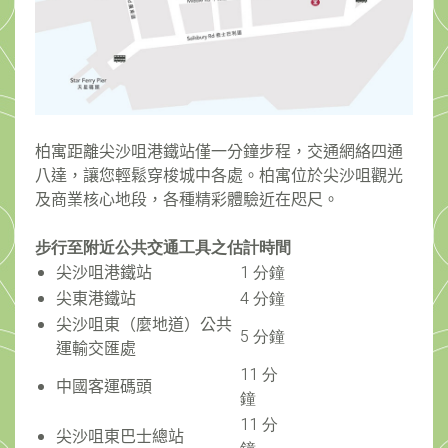
柏寓距離
尖沙咀港鐵站
僅一分鐘步
程
，
交通網絡四通
八達，讓您輕鬆穿梭城中各處。柏寓
位於尖沙咀觀光
及商業核心地段
，
各種精彩
體驗
近在咫尺
。
步行至附近公共交通工具之估計時間
尖沙咀港鐵站
1 分鐘
尖東港鐵站
4 分鐘
尖沙咀東（麼地道
）
公共
5 分鐘
運輸交匯
處
11 分
中國客運碼
頭
鐘
11 分
尖沙咀東巴士總站