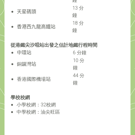
鐘
13 分
天星碼頭
鐘
18 分
香港西九龍高鐵站
鐘
從港鐵
尖沙咀
站出發之估計地鐵行程時間
中環站
6 分鐘
10 分
銅鑼灣
站
鐘
44 分
香港國際機場
站
鐘
學校校網
小學校網：32校網
中學校網：油尖旺區