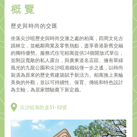
歷史與時尚的交匯
坐落尖沙咀歷史與時尚交滙之處的柏寓，四周文化古
蹟林立，並毗鄰商業及零售熱點，盡享香港新舊交融
的獨特優勢。服務式住宅柏寓提供24個開放式單位，
並附設寬敞的私人露台，與廣東道名店區、擁有翠綠
風光的九龍公園和尖沙咀港鐵站僅一步之遙，以時尚
裝潢為原來的歷史舊建築賦予新活力。柏寓換上美輪
美奐的外觀，並以可持續性、保育、傳統和特色設計
為主軸，為居家體驗奠下新定義。
尖沙咀海防道51-52號