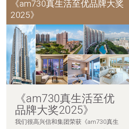
《am730真生活至优品牌大奖
2025》
《am730真生活至优
品牌大奖2025》
我们很高兴信和集团荣获《am730真生