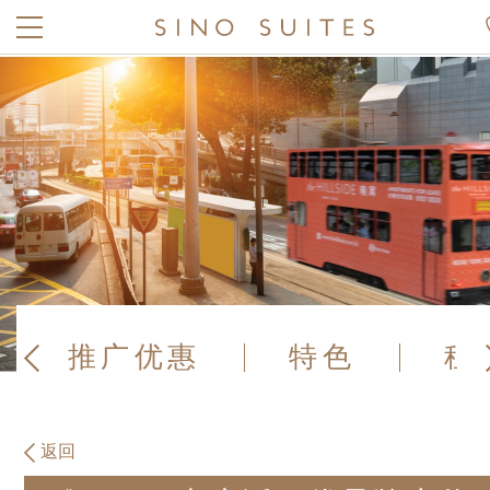
推广优惠
特色
租
返回