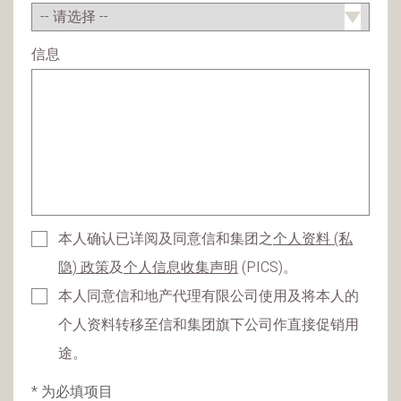
信息
本人确认已详阅及同意信和集团之
个人资料 (私
隐) 政策
及
个人信息收集声明
(PICS)。
本人同意信和地产代理有限公司使用及将本人的
个人资料转移至信和集团旗下公司作直接促销用
途。
* 为必填项目